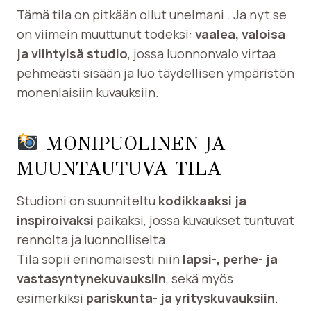
Tämä tila on pitkään ollut unelmani . Ja nyt se
on viimein muuttunut todeksi:
vaalea, valoisa
ja viihtyisä studio
, jossa luonnonvalo virtaa
pehmeästi sisään ja luo täydellisen ympäristön
monenlaisiin kuvauksiin.
MONIPUOLINEN JA
MUUNTAUTUVA TILA
Studioni on suunniteltu
kodikkaaksi ja
inspiroivaksi
paikaksi, jossa kuvaukset tuntuvat
rennolta ja luonnolliselta.
Tila sopii erinomaisesti niin
lapsi-, perhe- ja
vastasyntynekuvauksiin
, sekä myös
esimerkiksi
pariskunta- ja yrityskuvauksiin
.