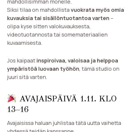
mahdollisimman monelle.
Siksi tilaa on mahdollista
vuokrata myös omia
kuvauksia tai sisällöntuotantoa varten
–
olipa kyse sitten valokuvauksesta,
videotuotannosta tai somemateriaalien
kuvaamisesta.
Jos kaipaat
inspiroivaa, valoisaa ja helppoa
ympäristöä luovaan työhön
, tämä studio on
juuri sitä varten.
AVAJAISPÄIVÄ 1.11. KLO
13–16
Avajaisissa haluan juhlistaa tätä uutta vaihetta
yhdessä teidän kanssanne.