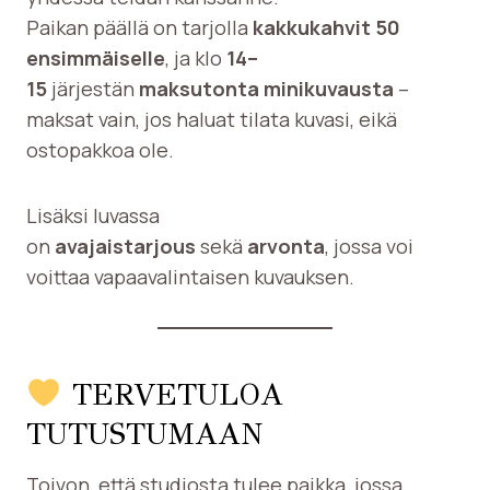
Paikan päällä on tarjolla
kakkukahvit 50
ensimmäiselle
, ja klo
14–
15
järjestän
maksutonta minikuvausta
–
maksat vain, jos haluat tilata kuvasi, eikä
ostopakkoa ole.
Lisäksi luvassa
on
avajaistarjous
sekä
arvonta
, jossa voi
voittaa vapaavalintaisen kuvauksen.
TERVETULOA
TUTUSTUMAAN
Toivon, että studiosta tulee paikka, jossa