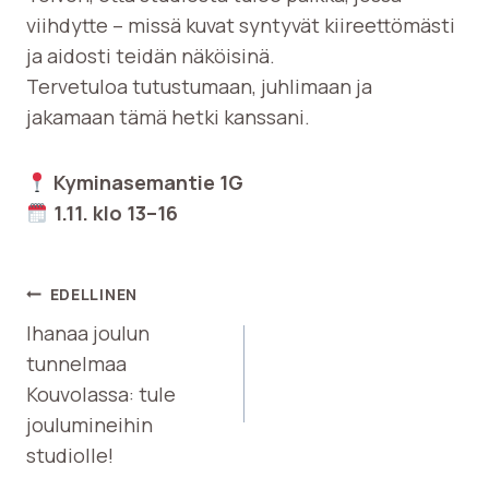
viihdytte – missä kuvat syntyvät kiireettömästi
ja aidosti teidän näköisinä.
Tervetuloa tutustumaan, juhlimaan ja
jakamaan tämä hetki kanssani.
Kyminasemantie 1G
1.11. klo 13–16
ARTIKKELIEN
EDELLINEN
SELAUS
Ihanaa joulun
tunnelmaa
Kouvolassa: tule
joulumineihin
studiolle!