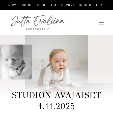
Siirry
NOW BOOKING FOR SEPTEMBER, 2024 – INQUIRE HERE
sisältöön
UNCATEGORIZED
STUDION AVAJAISET
1.11.2025