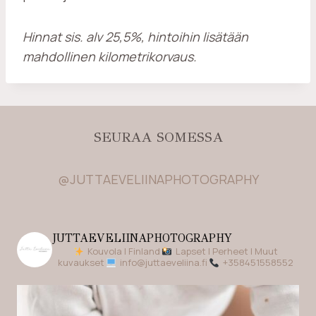
Hinnat sis. alv 25,5%, hintoihin lisätään
mahdollinen kilometrikorvaus.
SEURAA SOMESSA
@JUTTAEVELIINAPHOTOGRAPHY
JUTTAEVELIINAPHOTOGRAPHY
Kouvola | Finland
Lapset | Perheet | Muut
kuvaukset
info@juttaeveliina.fi
+358451558552