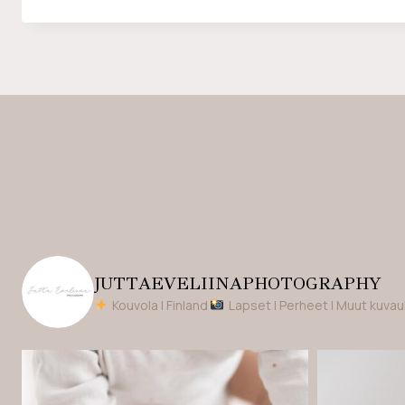
JUTTAEVELIINAPHOTOGRAPHY
Kouvola | Finland
Lapset | Perheet | Muut kuva