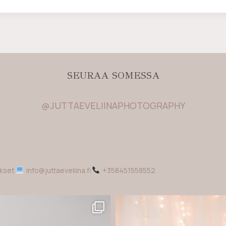
SEURAA SOMESSA
@JUTTAEVELIINAPHOTOGRAPHY
ukset
info@juttaeveliina.fi
+358451558552