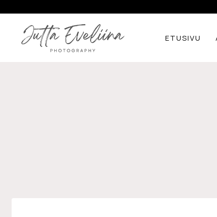
Siirry
sisältöön
ETUSIVU